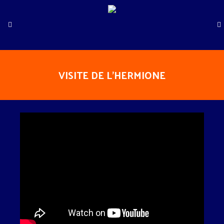
DEPART de FOURAS 17450
:
Prêts à embarquer pour 2026 ?
Le nouveau calendrier est en ligne⛵️
VISITE DE L’HERMIONE