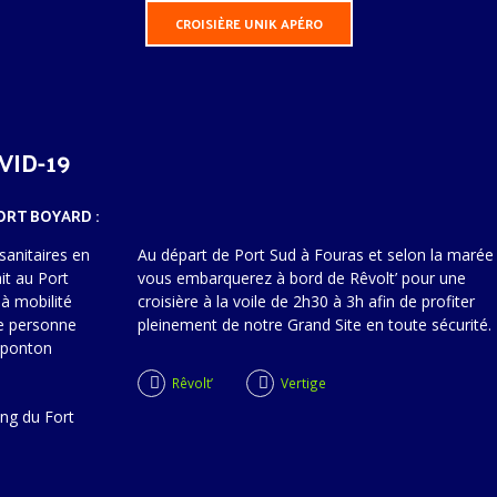
CROISIÈRE UNIK APÉRO
VID-19
ORT BOYARD :
sanitaires en
Au départ de Port Sud à Fouras et selon la marée
it au Port
vous embarquerez à bord de Rêvolt’ pour une
à mobilité
croisière à la voile de 2h30 à 3h afin de profiter
e personne
pleinement de notre Grand Site en toute sécurité.
e ponton
Rêvolt’
Vertige
ing du Fort